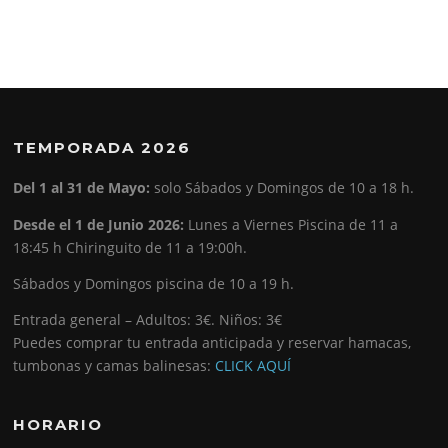
TEMPORADA 2026
Del 1 al 31 de Mayo:
solo Sábados y Domingos de 10 a 18 h.
Desde el 1 de Junio 2026:
Lunes a Viernes Piscina de 11 a
18:45 h Chiringuito de 11 a 19:00h.
Sábados y Domingos piscina de 10 a 19 h.
Entrada general – Adultos: 3€. Niños: 3€
Puedes comprar tu entrada anticipada y reservar hamacas,
tumbonas y camas balinesas:
CLICK AQUÍ
HORARIO